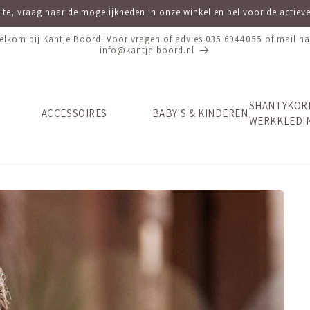
site, vraag naar de mogelijkheden in onze winkel en bel voor de actie
elkom bij Kantje Boord! Voor vragen of advies 035 6944055 of mail na
info@kantje-boord.nl
SHANTYKOR
ACCESSOIRES
BABY'S & KINDEREN
WERKKLEDI