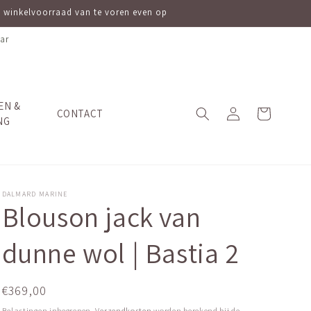
ve winkelvoorraad van te voren even op
ar
EN &
Inloggen
Winkelwagen
CONTACT
NG
DALMARD MARINE
Blouson jack van
dunne wol | Bastia 2
Normale
€369,00
prijs
Belastingen inbegrepen.
Verzendkosten
worden berekend bij de