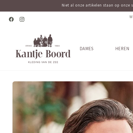
Meteen
Niet al onze artikelen staan op onze 
naar de
content
W
Facebook
Instagram
DAMES
HEREN
Ga direct naar
productinformatie