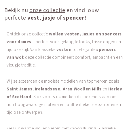
Bekijk nu
onze collectie
en vind jouw
perfecte
vest
,
jasje
of
spencer
!
Ontdek onze collectie
wollen vesten, jasjes en spencers
voor dames
– perfect voor gelaagde looks, frisse dagen en
tijdloze stijl. Van klassieke
vesten
tot elegante
spencers
van wol
: deze collectie combineert comfort, ambacht en een
vleugje traditie.
Wij selecteerden de mooiste modellen van topmerken zoals
Saint James
,
Irelandseye
,
Aran Woollen Mills
en
Harley
of Scotland
. Stuk voor stuk merken die bekend staan om
hun hoogwaardige materialen, authentieke breipatronen en
tijdloze ontwerpen.
Kies uit warme wollen vesten met knoopsluiting, klassieke