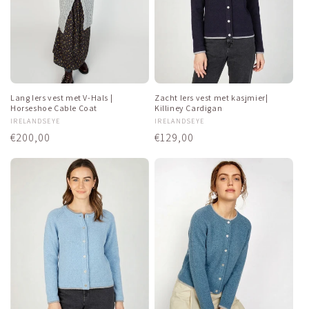
Lang Iers vest met V-Hals |
Zacht Iers vest met kasjmier|
Horseshoe Cable Coat
Killiney Cardigan
Verkoper:
IRELANDSEYE
Verkoper:
IRELANDSEYE
Normale
€200,00
Normale
€129,00
prijs
prijs