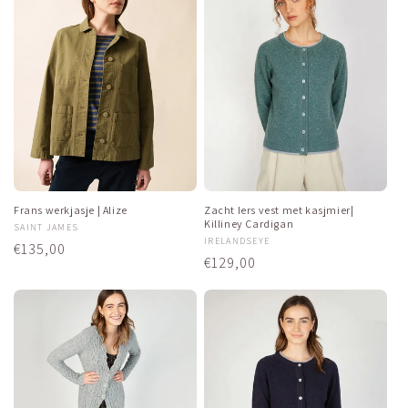
Frans werkjasje | Alize
Zacht Iers vest met kasjmier|
Killiney Cardigan
Verkoper:
SAINT JAMES
Verkoper:
IRELANDSEYE
Normale
€135,00
Normale
€129,00
prijs
prijs