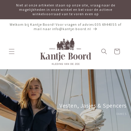
Meteen
Niet al onze artikelen staan op onze site, vraag naar de
naar de
mogelijkheden in onze winkel en bel voor de actieve
content
winkelvoorraad van te voren even op
Welkom bij Kantje Boord! Voor vragen of advies 035 6944055 of
mail naar info@kantje-boord.nl
Winkelwagen
Vesten, Jasjes & Spencers
DAMES