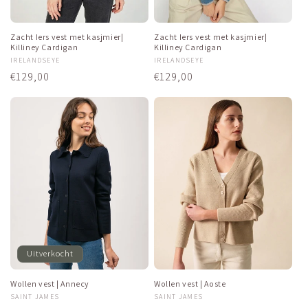
Zacht Iers vest met kasjmier|
Zacht Iers vest met kasjmier|
Killiney Cardigan
Killiney Cardigan
Verkoper:
IRELANDSEYE
Verkoper:
IRELANDSEYE
Normale
€129,00
Normale
€129,00
prijs
prijs
Uitverkocht
Wollen vest | Annecy
Wollen vest | Aoste
Verkoper:
SAINT JAMES
Verkoper:
SAINT JAMES