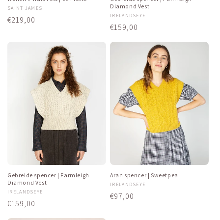
Diamond Vest
Verkoper:
SAINT JAMES
Verkoper:
IRELANDSEYE
Normale
€219,00
Normale
€159,00
prijs
prijs
Gebreide spencer | Farmleigh
Aran spencer | Sweetpea
Diamond Vest
Verkoper:
IRELANDSEYE
Verkoper:
IRELANDSEYE
Normale
€97,00
Normale
€159,00
prijs
prijs