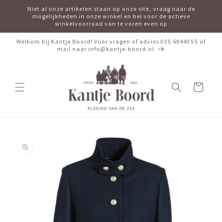
Meteen
Niet al onze artikelen staan op onze site, vraag naar de
naar de
mogelijkheden in onze winkel en bel voor de actieve
content
winkelvoorraad van te voren even op
Welkom bij Kantje Boord! Voor vragen of advies 035 6944055 of
mail naar info@kantje-boord.nl
Winkelwagen
Ga direct naar
productinformatie