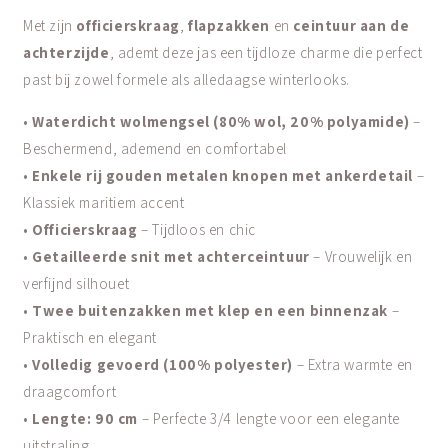
Met zijn
officierskraag
,
flapzakken
en
ceintuur aan de
achterzijde
, ademt deze jas een tijdloze charme die perfect
past bij zowel formele als alledaagse winterlooks.
•
Waterdicht wolmengsel (80% wol, 20% polyamide)
–
Beschermend, ademend en comfortabel
•
Enkele rij gouden metalen knopen met ankerdetail
–
Klassiek maritiem accent
•
Officierskraag
– Tijdloos en chic
•
Getailleerde snit met achterceintuur
– Vrouwelijk en
verfijnd silhouet
•
Twee buitenzakken met klep en een binnenzak
–
Praktisch en elegant
•
Volledig gevoerd (100% polyester)
– Extra warmte en
draagcomfort
•
Lengte: 90 cm
– Perfecte 3/4 lengte voor een elegante
uitstraling