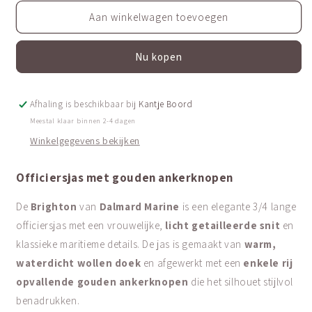
voor
voor
Officiersjas
Officiersjas
Aan winkelwagen toevoegen
|
|
Brighton
Brighton
Nu kopen
Afhaling is beschikbaar bij
Kantje Boord
Meestal klaar binnen 2-4 dagen
Winkelgegevens bekijken
Officiersjas met gouden ankerknopen
De
Brighton
van
Dalmard Marine
is een elegante 3/4 lange
officiersjas met een vrouwelijke,
licht getailleerde snit
en
klassieke maritieme details. De jas is gemaakt van
warm,
waterdicht wollen doek
en afgewerkt met een
enkele rij
opvallende gouden ankerknopen
die het silhouet stijlvol
benadrukken.