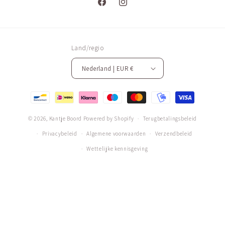
Facebook
Instagram
Land/regio
Nederland | EUR €
Betaalmethoden
© 2026,
Kantje Boord
Powered by Shopify
Terugbetalingsbeleid
Privacybeleid
Algemene voorwaarden
Verzendbeleid
Wettelijke kennisgeving