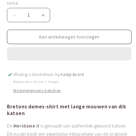
niet
niet
Aantal
Aantal
beschikbaar
beschikbaar
Aantal
Aantal
verlagen
verhogen
voor
voor
Het
Het
Aan winkelwagen toevoegen
klassiek
klassiek
Bretons
Bretons
gestreepte
gestreepte
shirt
shirt
(marinière)
(marinière)
Afhaling is beschikbaar bij
|
|
Kantje Boord
ZWAAR
ZWAAR
Meestal klaar binnen 2-4 dagen
KATOEN
KATOEN
Winkelgegevens bekijken
|
|
Meridame
Meridame
Bretons dames-shirt met lange mouwen van dik
II
II
katoen
De
Meridame II
is gemaakt van authentiek gekaard katoen.
Dit model biedt een eigentijdse interpretatie van de originele