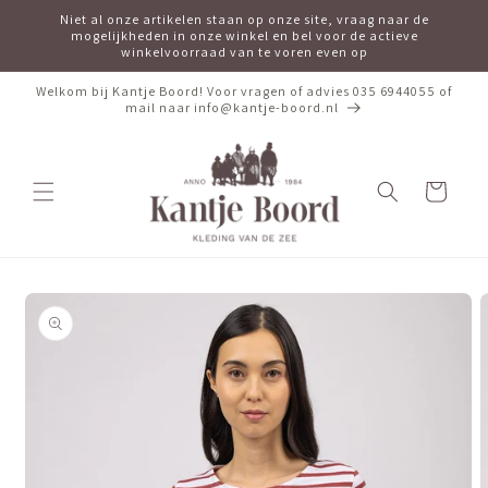
Meteen
Niet al onze artikelen staan op onze site, vraag naar de
naar de
mogelijkheden in onze winkel en bel voor de actieve
content
winkelvoorraad van te voren even op
Welkom bij Kantje Boord! Voor vragen of advies 035 6944055 of
mail naar info@kantje-boord.nl
Winkelwagen
Ga direct naar
productinformatie