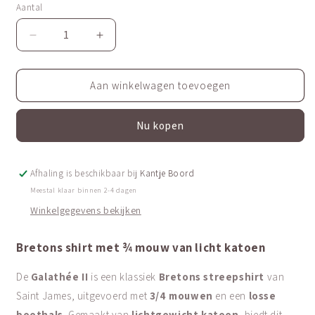
niet
niet
Aantal
Aantal
beschikbaar
beschikbaar
Aantal
Aantal
verlagen
verhogen
voor
voor
Traditioneel
Traditioneel
Aan winkelwagen toevoegen
Bretons
Bretons
gestreept
gestreept
Nu kopen
shirt
shirt
¾
¾
mouw
mouw
|
|
Afhaling is beschikbaar bij
Kantje Boord
LICHT
LICHT
Meestal klaar binnen 2-4 dagen
KATOEN
KATOEN
Winkelgegevens bekijken
|
|
Galathée
Galathée
Bretons shirt met ¾ mouw van licht katoen
II
II
De
Galathée II
is een klassiek
Bretons streepshirt
van
Saint James, uitgevoerd met
3/4 mouwen
en een
losse
boothals
. Gemaakt van
lichtgewicht katoen
, biedt dit