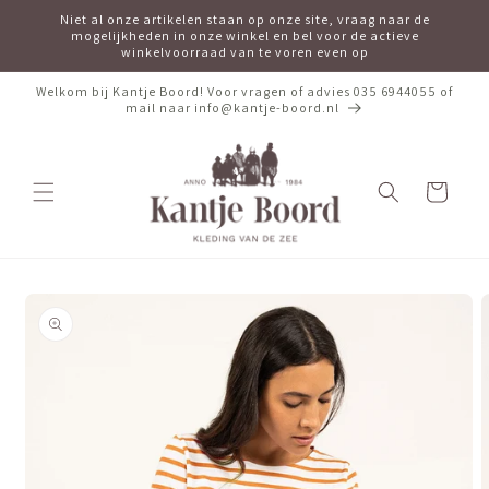
Meteen
Niet al onze artikelen staan op onze site, vraag naar de
naar de
mogelijkheden in onze winkel en bel voor de actieve
content
winkelvoorraad van te voren even op
Welkom bij Kantje Boord! Voor vragen of advies 035 6944055 of
mail naar info@kantje-boord.nl
Winkelwagen
Ga direct naar
productinformatie