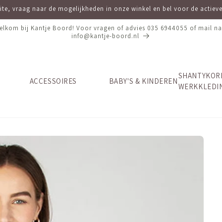
site, vraag naar de mogelijkheden in onze winkel en bel voor de actie
elkom bij Kantje Boord! Voor vragen of advies 035 6944055 of mail na
info@kantje-boord.nl
SHANTYKOR
ACCESSOIRES
BABY'S & KINDEREN
WERKKLEDI