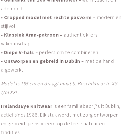
ademend
• Cropped model met rechte pasvorm –
modern en
stijlvol
• Klassiek Aran-patroon –
authentiek Iers
vakmanschap
• Diepe V-hals –
perfect om te combineren
• Ontworpen en gebreid in Dublin –
met de hand
afgewerkt
Model is 155 cm en draagt maat S. Beschikbaar in XS
t/m XXL.
IrelandsEye Knitwear
is een familiebedrijf uit Dublin,
actief sinds 1988. Elk stuk wordt met zorg ontworpen
en gebreid, geïnspireerd op de Ierse natuur en
tradities.