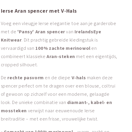
Ierse Aran spencer met V-Hals
Voeg een vleugje Ierse elegantie toe aan je garderobe
met de
'Pansy' Aran spencer
van
IrelandsEye
Knitwear
. Dit prachtig gebreide kledingstuk is
vervaardigd van
100% zachte merinowol
en
combineert klassieke
Aran-steken
met een eigentijds,
cropped silhouet.
De
rechte pasvorm
en de diepe
V-hals
maken deze
spencer perfect om te dragen over een blouse, coltrui
of gewoon op zichzelf voor een moderne, gelaagde
look. De unieke combinatie van
diamant-, kabel- en
mossteken
verwijst naar eeuwenoude Ierse
breitraditie – met een frisse, vrouwelijke twist.
• Gemaakt van 100% merinowol –
warm, zacht en