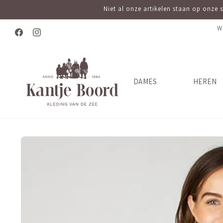
Meteen
Niet al onze artikelen staan op onze 
naar de
content
W
Facebook
Instagram
DAMES
HEREN
Ga direct naar
productinformatie