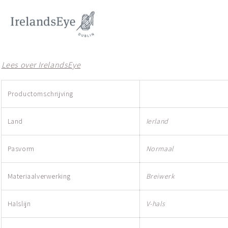
Lees over IrelandsEye
Productomschrijving
Land
Ierland
Pasvorm
Normaal
Materiaalverwerking
Breiwerk
Halslijn
V-hals