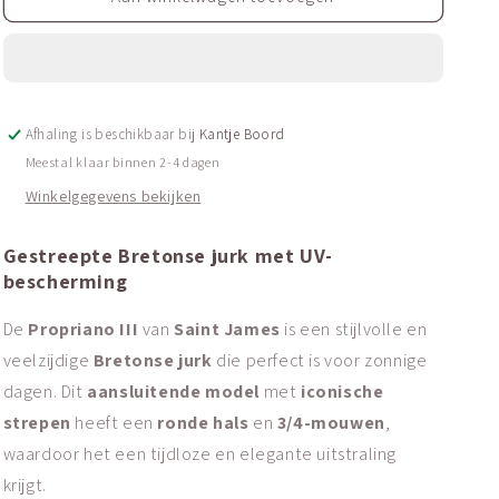
Bretonse
Bretonse
jurk
jurk
met
met
UV-
UV-
bescherming
bescherming
Afhaling is beschikbaar bij
|
|
Kantje Boord
Propriano
Propriano
Meestal klaar binnen 2-4 dagen
III
III
Winkelgegevens bekijken
Gestreepte Bretonse jurk met UV-
bescherming
De
Propriano III
van
Saint James
is een stijlvolle en
veelzijdige
Bretonse jurk
die perfect is voor zonnige
dagen. Dit
aansluitende model
met
iconische
strepen
heeft een
ronde hals
en
3/4-mouwen
,
waardoor het een tijdloze en elegante uitstraling
krijgt.