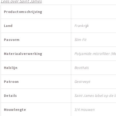
Lees over Saint James
Productomschrijving
Land
Frankrijk
Pasvorm
Slim Fit
Materiaalverwerking
Polyamide-microfiber (Me
Halslijn
Boothals
Patroon
Gestreept
Details
Saint James label op de 
Mouwlengte
3/4 mouwen