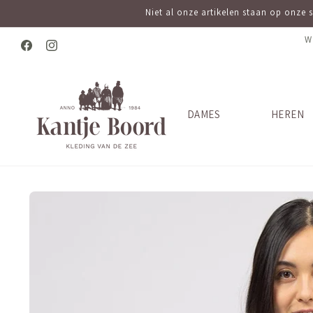
Meteen
Niet al onze artikelen staan op onze 
naar de
content
W
Facebook
Instagram
DAMES
HEREN
Ga direct naar
productinformatie