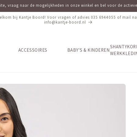
site, vraag naar de mogelijkheden in onze winkel en bel voor de actie
elkom bij Kantje Boord! Voor vragen of advies 035 6944055 of mail na
info@kantje-boord.nl
SHANTYKOR
ACCESSOIRES
BABY'S & KINDEREN
WERKKLEDI