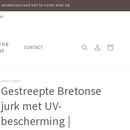
ve winkelvoorraad van te voren even op
ar
EN &
Inloggen
Winkelwagen
CONTACT
NG
SAINT JAMES
Gestreepte Bretonse
jurk met UV-
bescherming |