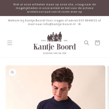
Meteen
Niet al onze artikelen staan op onze site, vraag naar de
naar de
mogelijkheden in onze winkel en bel voor de actieve
content
winkelvoorraad van te voren even op
Welkom bij Kantje Boord! Voor vragen of advies 035 6944055 of
mail naar info@kantje-boord.nl
Winkelwagen
Ga direct naar
productinformatie