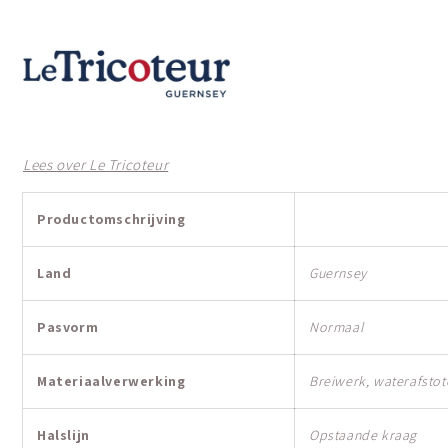
Lees over Le Tricoteur
Productomschrijving
Land
Guernsey
Pasvorm
Normaal
Materiaalverwerking
Breiwerk, waterafsto
Halslijn
Opstaande kraag