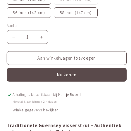
beschikbaar
uitverkocht
of
niet
56 inch (142 cm)
58 inch (147 cm)
beschikbaar
Aantal
Aantal
Aantal
Aantal
verlagen
verhogen
voor
voor
Traditonal
Traditonal
Aan winkelwagen toevoegen
Guernsey
Guernsey
Jumper
Jumper
Nu kopen
|
|
Guernseytrui
Guernseytrui
Afhaling is beschikbaar bij
Kantje Boord
Meestal klaar binnen 2-4 dagen
Winkelgegevens bekijken
Traditionele Guernsey visserstrui – Authentiek