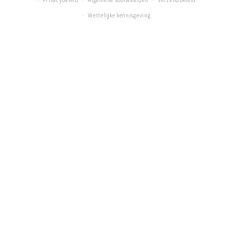
Privacybeleid
Algemene voorwaarden
Verzendbeleid
Wettelijke kennisgeving