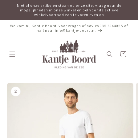
Meteen
Niet al onze artikelen staan op onze site, vraag naar de
naar de
mogelijkheden in onze winkel en bel voor de actieve
content
winkelvoorraad van te voren even op
Welkom bij Kantje Boord! Voor vragen of advies 035 6944055 of
mail naar info@kantje-boord.nl
Winkelwagen
Ga direct naar
productinformatie