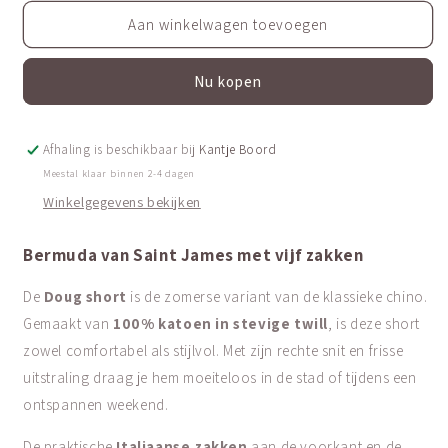
voor
voor
Katoenen
Katoenen
Aan winkelwagen toevoegen
chino
chino
short
short
Nu kopen
|
|
Doug
Doug
II
II
Afhaling is beschikbaar bij
Kantje Boord
Meestal klaar binnen 2-4 dagen
Winkelgegevens bekijken
Bermuda van Saint James met vijf zakken
De
Doug short
is de zomerse variant van de klassieke chino.
Gemaakt van
100% katoen in stevige twill
, is deze short
zowel comfortabel als stijlvol. Met zijn rechte snit en frisse
uitstraling draag je hem moeiteloos in de stad of tijdens een
ontspannen weekend.
De praktische
Italiaanse zakken
aan de voorkant en de