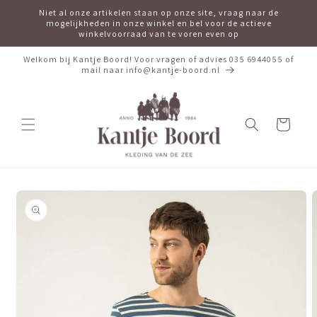
Meteen
Niet al onze artikelen staan op onze site, vraag naar de
naar de
mogelijkheden in onze winkel en bel voor de actieve
content
winkelvoorraad van te voren even op
Welkom bij Kantje Boord! Voor vragen of advies 035 6944055 of
mail naar info@kantje-boord.nl
Winkelwagen
Ga direct naar
productinformatie