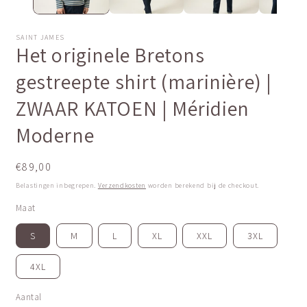
SAINT JAMES
Het originele Bretons
gestreepte shirt (marinière) |
ZWAAR KATOEN | Méridien
Moderne
Normale
€89,00
prijs
Belastingen inbegrepen.
Verzendkosten
worden berekend bij de checkout.
Maat
S
M
L
XL
XXL
3XL
4XL
Aantal
Aantal