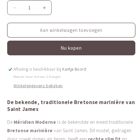
Aantal
Aantal
verlagen
verhogen
voor
voor
Het
Het
Aan winkelwagen toevoegen
originele
originele
Bretons
Bretons
Nu kopen
gestreepte
gestreepte
shirt
shirt
(marinière)
(marinière)
|
|
Afhaling is beschikbaar bij
Kantje Boord
ZWAAR
ZWAAR
Meestal klaar binnen 2-4 dagen
KATOEN
KATOEN
Winkelgegevens bekijken
|
|
Méridien
Méridien
De bekende, traditionele Bretonse
marinière
van
Moderne
Moderne
Saint James
De
Méridien Moderne
is de bekendste en meest traditionele
Bretonse marinière
van Saint James. Dit model, gedragen
door zowel dames als heren, heeft een
rechte slim fit
en