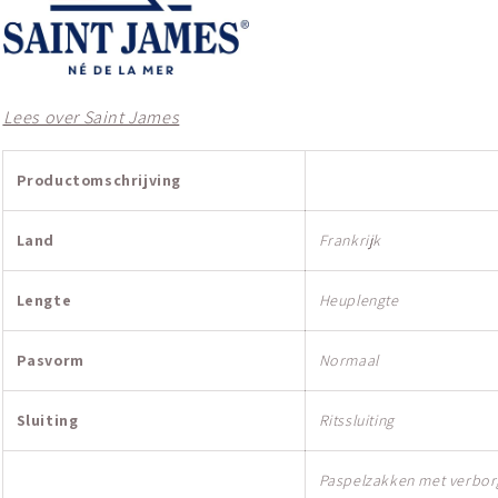
Lees over Saint James
Productomschrijving
Land
Frankrijk
Lengte
Heuplengte
Pasvorm
Normaal
Sluiting
Ritssluiting
Paspelzakken met verbo