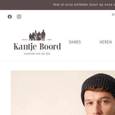
Meteen
Niet al onze artikelen staan op onze 
naar de
content
W
Facebook
Instagram
DAMES
HEREN
Ga direct naar
productinformatie