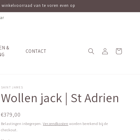
ve winkelvoorraad van te voren even op
ar
EN &
Inloggen
Winkelwagen
CONTACT
NG
SAINT JAMES
Wollen jack | St Adrien
Normale
€379,00
prijs
Belastingen inbegrepen.
Verzendkosten
worden berekend bij de
checkout.