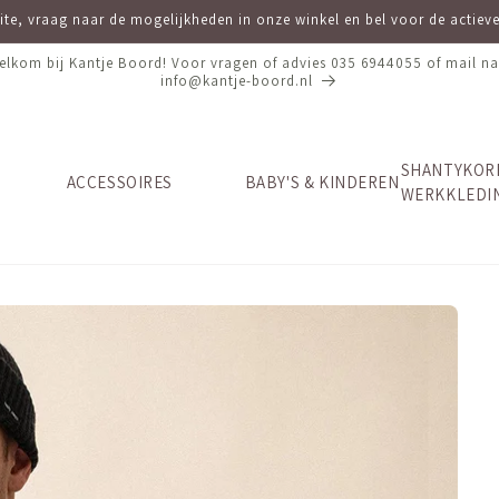
site, vraag naar de mogelijkheden in onze winkel en bel voor de actie
elkom bij Kantje Boord! Voor vragen of advies 035 6944055 of mail na
info@kantje-boord.nl
SHANTYKOR
ACCESSOIRES
BABY'S & KINDEREN
WERKKLEDI