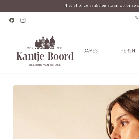
Meteen
Niet al onze artikelen staan op onze 
naar de
content
W
Facebook
Instagram
DAMES
HEREN
Ga direct naar
productinformatie