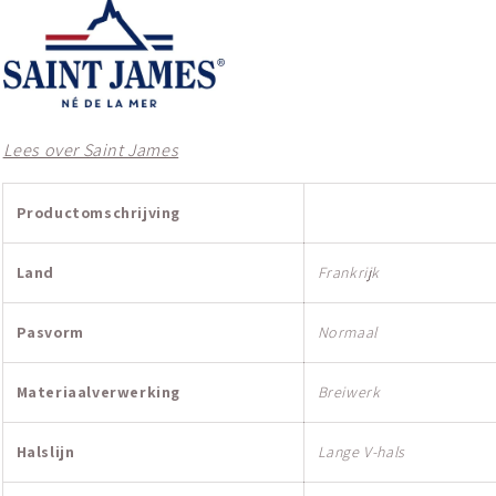
Lees over Saint James
Productomschrijving
Land
Frankrijk
Pasvorm
Normaal
Materiaalverwerking
Breiwerk
Halslijn
Lange V-hals