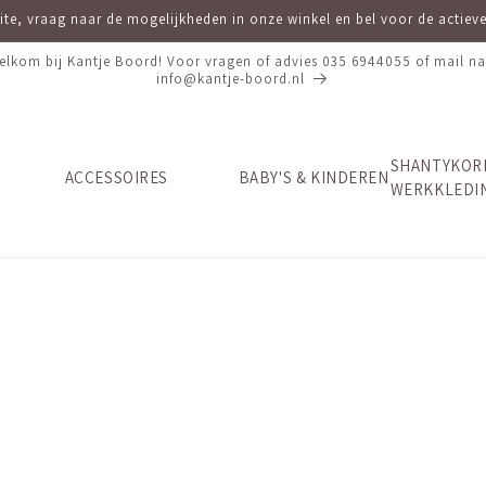
site, vraag naar de mogelijkheden in onze winkel en bel voor de actie
elkom bij Kantje Boord! Voor vragen of advies 035 6944055 of mail na
info@kantje-boord.nl
SHANTYKOR
ACCESSOIRES
BABY'S & KINDEREN
WERKKLEDI