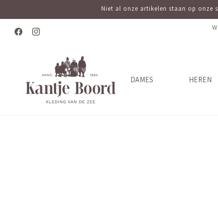
Meteen
Niet al onze artikelen staan op onze 
naar de
content
W
Facebook
Instagram
DAMES
HEREN
Ga direct naar
productinformatie