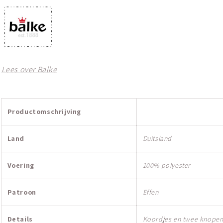
Lees over Balke
Productomschrijving
Land
Duitsland
Voering
100% polyester
Patroon
Effen
Details
Koordjes en twee knope