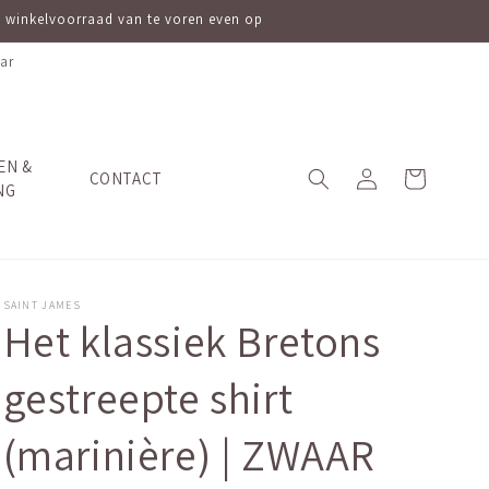
ve winkelvoorraad van te voren even op
ar
EN &
Inloggen
Winkelwagen
CONTACT
NG
SAINT JAMES
Het klassiek Bretons
gestreepte shirt
(marinière) | ZWAAR