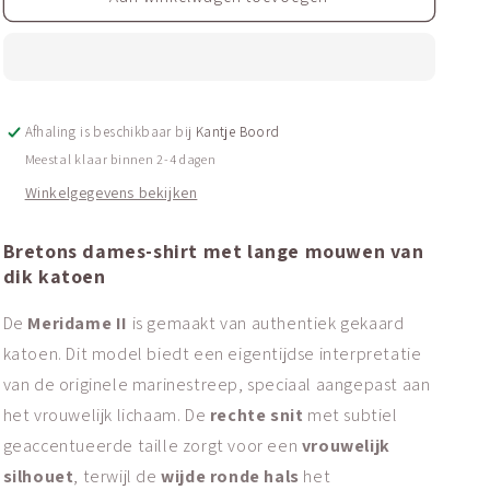
klassiek
klassiek
Bretons
Bretons
gestreepte
gestreepte
shirt
shirt
(marinière)
(marinière)
Afhaling is beschikbaar bij
|
|
Kantje Boord
ZWAAR
ZWAAR
Meestal klaar binnen 2-4 dagen
KATOEN
KATOEN
Winkelgegevens bekijken
|
|
Meridame
Meridame
II
II
Bretons dames-shirt met lange mouwen van
dik katoen
De
Meridame II
is gemaakt van authentiek gekaard
katoen. Dit model biedt een eigentijdse interpretatie
van de originele marinestreep, speciaal aangepast aan
het vrouwelijk lichaam. De
rechte snit
met subtiel
geaccentueerde taille zorgt voor een
vrouwelijk
silhouet
, terwijl de
wijde ronde hals
het