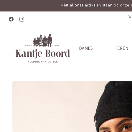
Meteen
Niet al onze artikelen staan op onze 
naar de
content
W
Facebook
Instagram
DAMES
HEREN
Ga direct naar
productinformatie