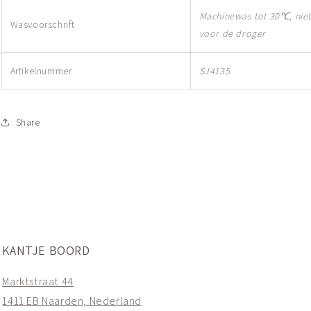
Machinewas tot 30℃, niet
Wasvoorschrift
voor de droger
Artikelnummer
SJ4135
Share
KANTJE BOORD
Marktstraat 44
1411 EB Naarden, Nederland