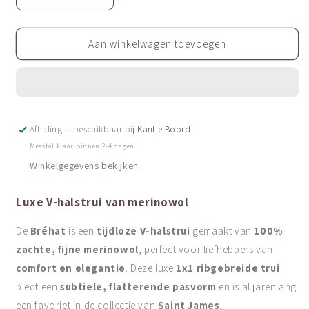
Aantal
Aantal
verlagen
verhogen
voor
voor
Luxe
Luxe
Aan winkelwagen toevoegen
V-
V-
halstrui
halstrui
van
van
merinowol
merinowol
|
|
Afhaling is beschikbaar bij
Bréhat
Bréhat
Kantje Boord
III
III
Meestal klaar binnen 2-4 dagen
Winkelgegevens bekijken
Luxe V-halstrui van merinowol
De
Bréhat
is een
tijdloze V-halstrui
gemaakt van
100%
zachte, fijne merinowol
, perfect voor liefhebbers van
comfort en elegantie
. Deze luxe
1x1 ribgebreide trui
biedt een
subtiele, flatterende pasvorm
en is al jarenlang
een favoriet in de collectie van
Saint James
.