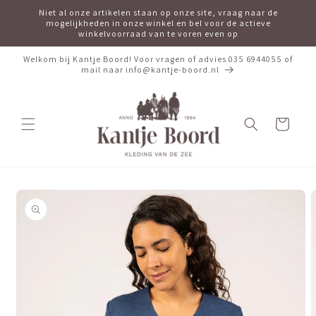
Meteen
Niet al onze artikelen staan op onze site, vraag naar de
naar de
mogelijkheden in onze winkel en bel voor de actieve
content
winkelvoorraad van te voren even op
Welkom bij Kantje Boord! Voor vragen of advies 035 6944055 of
mail naar info@kantje-boord.nl
Winkelwagen
Ga direct naar
productinformatie