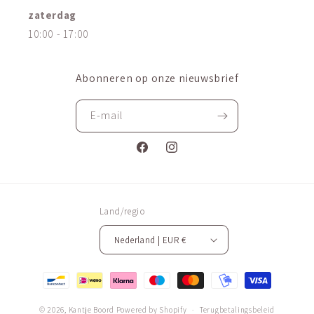
zaterdag
10:00 - 17:00
Abonneren op onze nieuwsbrief
E‑mail
Facebook
Instagram
Land/regio
Nederland | EUR €
Betaalmethoden
© 2026,
Kantje Boord
Powered by Shopify
Terugbetalingsbeleid