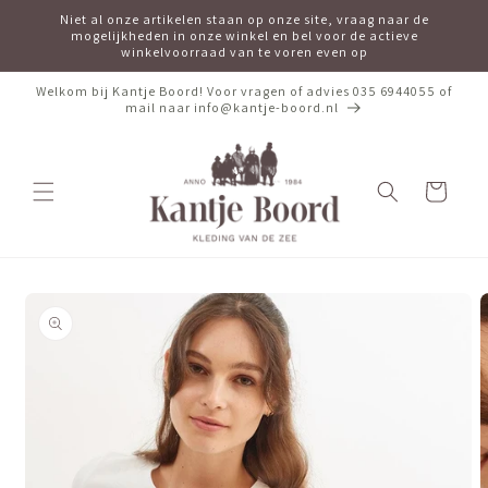
Meteen
Niet al onze artikelen staan op onze site, vraag naar de
naar de
mogelijkheden in onze winkel en bel voor de actieve
content
winkelvoorraad van te voren even op
Welkom bij Kantje Boord! Voor vragen of advies 035 6944055 of
mail naar info@kantje-boord.nl
Winkelwagen
Ga direct naar
productinformatie