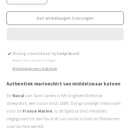
Aantal
Aantal
verlagen
verhogen
voor
voor
Authentiek
Authentiek
Aan winkelwagen toevoegen
marineshirt
marineshirt
|
|
Naval
Naval
Femme
Femme
Afhaling is beschikbaar bij
Kantje Boord
Meestal klaar binnen 2-4 dagen
Winkelgegevens bekijken
Authentiek marineshirt van middelzwaar katoen
De
Naval
van Saint James is hét originele Bretonse
streepshirt, een icoon sinds 1889. Oorspronkelijk ontworpen
voor de
Franse Marine
, is dit tijdloze shirt inmiddels
uitgegroeid tot een favoriet van mode-iconen en filmsterren
over de hele wereld.