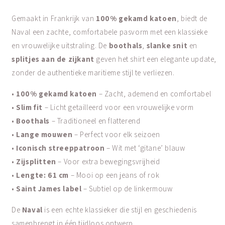
Gemaakt in Frankrijk van
100% gekamd katoen
, biedt de
Naval een zachte, comfortabele pasvorm met een klassieke
en vrouwelijke uitstraling. De
boothals
,
slanke snit
en
splitjes aan de zijkant
geven het shirt een elegante update,
zonder de authentieke maritieme stijl te verliezen.
•
100% gekamd katoen
– Zacht, ademend en comfortabel
•
Slim fit
– Licht getailleerd voor een vrouwelijke vorm
•
Boothals
– Traditioneel en flatterend
•
Lange mouwen
– Perfect voor elk seizoen
•
Iconisch streeppatroon
– Wit met ‘gitane’ blauw
•
Zijsplitten
– Voor extra bewegingsvrijheid
•
Lengte: 61 cm
– Mooi op een jeans of rok
•
Saint James label
– Subtiel op de linkermouw
De
Naval
is een echte klassieker die stijl en geschiedenis
samenbrengt in één tijdloos ontwerp.