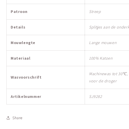
Patroon
Streep
Details
Splitjes aan de onder
Mouwlengte
Lange mouwen
Materiaal
100% Katoen
Machinewas tot 30℃, n
Wasvoorschrift
voor de droger
Artikelnummer
SJ9282
Share