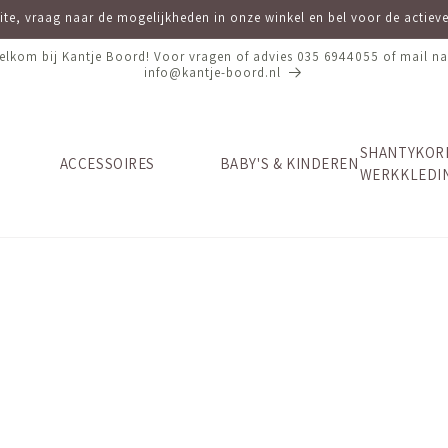
site, vraag naar de mogelijkheden in onze winkel en bel voor de actie
elkom bij Kantje Boord! Voor vragen of advies 035 6944055 of mail na
info@kantje-boord.nl
SHANTYKOR
ACCESSOIRES
BABY'S & KINDEREN
WERKKLEDI