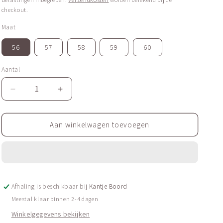
checkout.
Maat
56
57
58
59
60
Aantal
Aantal
Aantal
Aantal
verlagen
verhogen
voor
voor
Machinistenpet
Machinistenpet
Aan winkelwagen toevoegen
|
|
Maritieme
Maritieme
Uniformpet
Uniformpet
Afhaling is beschikbaar bij
Kantje Boord
Meestal klaar binnen 2-4 dagen
Winkelgegevens bekijken