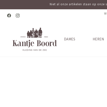
Meteen
Niet al onze artikelen staan op onze 
naar de
content
W
Facebook
Instagram
DAMES
HEREN
Ga direct naar
productinformatie