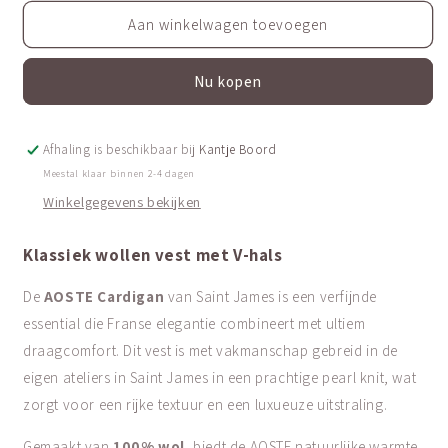
voor
voor
Wollen
Wollen
Aan winkelwagen toevoegen
vest
vest
|
|
Nu kopen
Aoste
Aoste
Afhaling is beschikbaar bij
Kantje Boord
Meestal klaar binnen 2-4 dagen
Winkelgegevens bekijken
Klassiek wollen vest met V-hals
De
AOSTE Cardigan
van Saint James is een verfijnde
essential die Franse elegantie combineert met ultiem
draagcomfort. Dit vest is met vakmanschap gebreid in de
eigen ateliers in Saint James in een prachtige pearl knit, wat
zorgt voor een rijke textuur en een luxueuze uitstraling.
Gemaakt van
100% wol
, biedt de AOSTE natuurlijke warmte