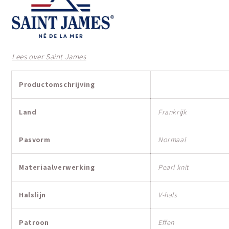
Lees over Saint James
Productomschrijving
Land
Frankrijk
Pasvorm
Normaal
Materiaalverwerking
Pearl knit
Halslijn
V-hals
Patroon
Effen