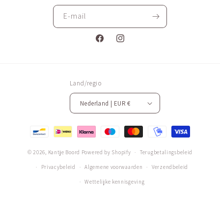
E‑mail
Facebook
Instagram
Land/regio
Nederland | EUR €
Betaalmethoden
© 2026,
Kantje Boord
Powered by Shopify
Terugbetalingsbeleid
Privacybeleid
Algemene voorwaarden
Verzendbeleid
Wettelijke kennisgeving