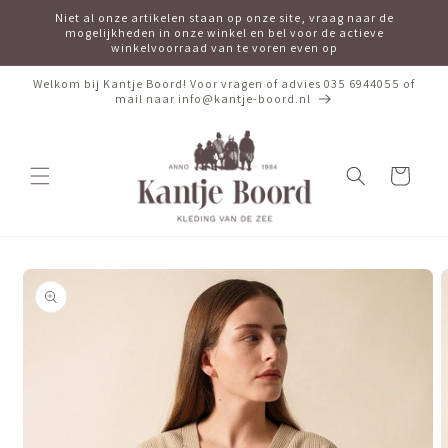
Meteen
Niet al onze artikelen staan op onze site, vraag naar de
naar de
mogelijkheden in onze winkel en bel voor de actieve
content
winkelvoorraad van te voren even op
Welkom bij Kantje Boord! Voor vragen of advies 035 6944055 of
mail naar info@kantje-boord.nl
Winkelwagen
Ga direct naar
productinformatie